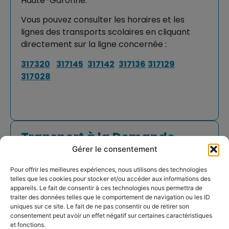
Haute-Garonne.
Vous pouvez consulter les horaires et les
lignes des transports scolaires en cliquant
directement sur la ligne concernée :
317320
317145
317142
317136
317129
317028
Transport à la Demande
(TAD)
Gérer le consentement
Déjà disponible sur le secteur de Grenade, le
Pour offrir les meilleures expériences, nous utilisons des technologies
service évolue en 2024 et s’étend au secteur
telles que les cookies pour stocker et/ou accéder aux informations des
de Cadours afin de couvrir l’ensemble du
appareils. Le fait de consentir à ces technologies nous permettra de
territoire.
traiter des données telles que le comportement de navigation ou les ID
uniques sur ce site. Le fait de ne pas consentir ou de retirer son
consentement peut avoir un effet négatif sur certaines caractéristiques
Pour 1€ le trajet (2€ l’aller/retour), rejoignez
et fonctions.