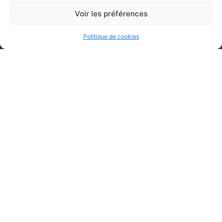
Mardi de 14h à 19h
Voir les préférences
Mercredi de 8h30 à 12h et de 14h à 17h30
Jeudi de 8h30 à 12h
Politique de cookies
Vendredi de 8h30 à 12h et de 14h à 16h
Labels :