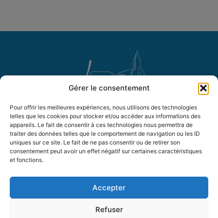
Gérer le consentement
Mairie de Larra
Pour offrir les meilleures expériences, nous utilisons des technologies
telles que les cookies pour stocker et/ou accéder aux informations des
Place Maurice Pontich,
appareils. Le fait de consentir à ces technologies nous permettra de
31330 LARRA
traiter des données telles que le comportement de navigation ou les ID
05 61 82 62 54
uniques sur ce site. Le fait de ne pas consentir ou de retirer son
consentement peut avoir un effet négatif sur certaines caractéristiques
Nous contacter
et fonctions.
Suivez-nous !
Accepter
Horaires d’ouverture
Refuser
Lundi de 14h à 17h30