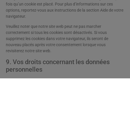
fois qu’un cookie est placé. Pour plus d’informations sur ces
options, reportez-vous aux instructions de la section Aide de votre
navigateur.
Veuillez noter que notre site web peut ne pas marcher
correctement si tous les cookies sont désactivés. Si vous
supprimez les cookies dans votre navigateur, ils seront de
nouveau placés après votre consentement lorsque vous
revisiterez notre site web.
9. Vos droits concernant les données
personnelles
Vous avez les droits suivants concernant vos données
personnelles :
Vous avez le droit de savoir pourquoi vos données
personnelles sont nécessaires, ce qui leur arrivera et
combien de temps elles seront conservées.
Droit d’accès : vous avez le droit d’accéder à vos données
personnelles que nous connaissons.
Droit de rectification : vous avez le droit à tout moment