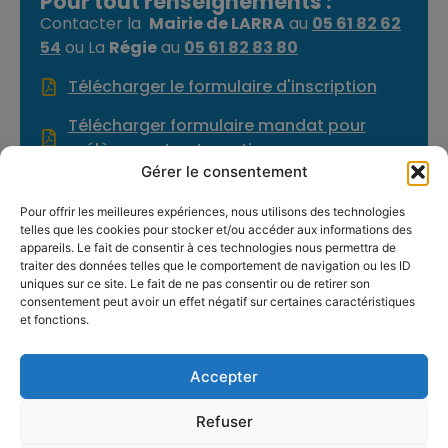
Pour tout renseignements :
Contacter la
Mairie de LARRA
au
05 61 82 62
54
ou La
Régie
au
05 61 82 83 80
Télécharger le formulaire d'inscription
Télécharger formulaire mandat pour
prélèvement automatique
Gérer le consentement
Pour offrir les meilleures expériences, nous utilisons des technologies
telles que les cookies pour stocker et/ou accéder aux informations des
appareils. Le fait de consentir à ces technologies nous permettra de
traiter des données telles que le comportement de navigation ou les ID
uniques sur ce site. Le fait de ne pas consentir ou de retirer son
consentement peut avoir un effet négatif sur certaines caractéristiques
et fonctions.
Accepter
Mairie de Larra
Refuser
Place Maurice Pontich,