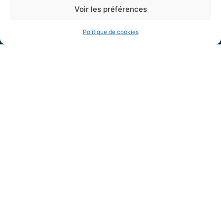
31330 LARRA
Voir les préférences
05 61 82 62 54
Nous contacter
Politique de cookies
Suivez-nous !
Horaires d’ouverture
Lundi de 14h à 17h30
Mardi de 14h à 19h
Mercredi de 8h30 à 12h et de 14h à 17h30
Jeudi de 8h30 à 12h
Vendredi de 8h30 à 12h et de 14h à 16h
Labels :