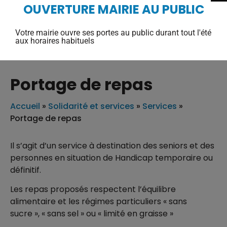
OUVERTURE MAIRIE AU PUBLIC
Votre mairie ouvre ses portes au public durant tout l'été
aux horaires habituels
Portage de repas
Accueil
»
Solidarité et services
»
Services
»
Portage de repas
Il s’agit d’un service à destination des seniors et des
personnes en situation de Handicap temporaire ou
définitif.
Les repas proposés respectent l’équilibre
alimentaire et les régimes particuliers « sans
sucre », « sans sel » ou « limité en graisse »