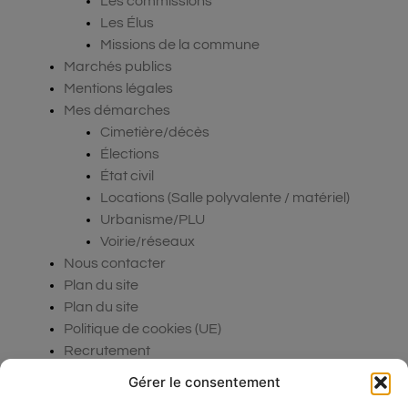
Les commissions
Les Élus
Missions de la commune
Marchés publics
Mentions légales
Mes démarches
Cimetière/décès
Élections
État civil
Locations (Salle polyvalente / matériel)
Urbanisme/PLU
Voirie/réseaux
Nous contacter
Plan du site
Plan du site
Politique de cookies (UE)
Recrutement
Sample Page
Gérer le consentement
Solidarité et services