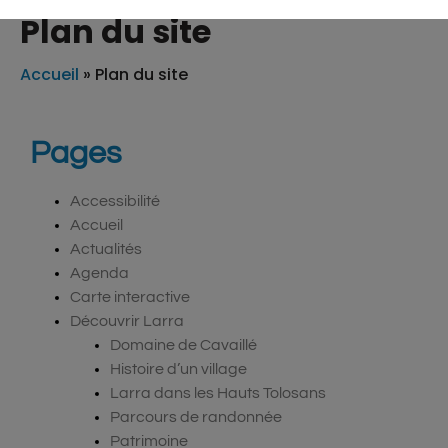
Plan du site
Accueil
»
Plan du site
Pages
Accessibilité
Accueil
Actualités
Agenda
Carte interactive
Découvrir Larra
Domaine de Cavaillé
Histoire d’un village
Larra dans les Hauts Tolosans
Parcours de randonnée
Patrimoine