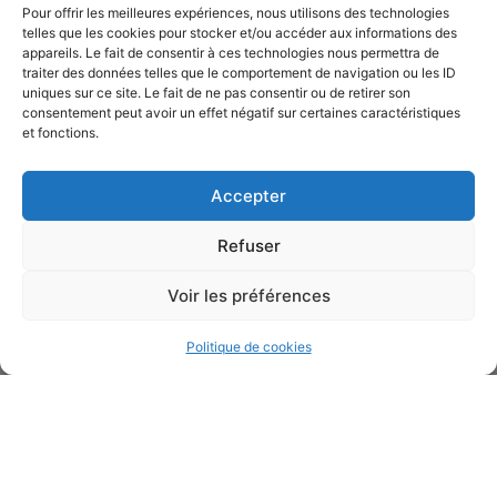
Services
Pour offrir les meilleures expériences, nous utilisons des technologies
telles que les cookies pour stocker et/ou accéder aux informations des
Artisans & commerçants
appareils. Le fait de consentir à ces technologies nous permettra de
Déchets – collecte
traiter des données telles que le comportement de navigation ou les ID
Portage de repas
uniques sur ce site. Le fait de ne pas consentir ou de retirer son
consentement peut avoir un effet négatif sur certaines caractéristiques
Transports
et fonctions.
Solidarité
CCAS
Accepter
Emploi
Jeunesse
Refuser
Logements sociaux
Santé
Voir les préférences
Seniors
Politique de cookies