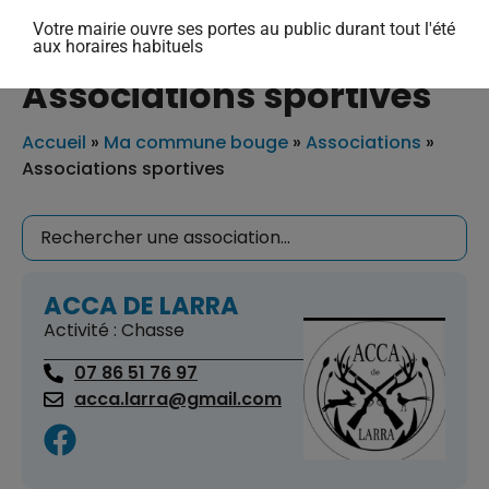
Votre mairie ouvre ses portes au public durant tout l'été
aux horaires habituels
Associations sportives
Accueil
»
Ma commune bouge
»
Associations
»
Associations sportives
ACCA DE LARRA
Activité : Chasse
07 86 51 76 97
acca.larra@gmail.com