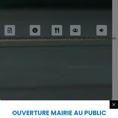
Démarches
Informations utiles
Cantine
Portail Famille
Actes municipaux
OUVERTURE MAIRIE AU PUBLIC