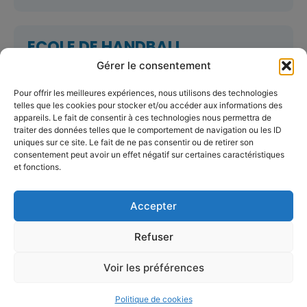
ECOLE DE HANDBALL
Activité : Handball
Gérer le consentement
07 76 88 56 80
Pour offrir les meilleures expériences, nous utilisons des technologies
merville.handball@gmail.com
telles que les cookies pour stocker et/ou accéder aux informations des
appareils. Le fait de consentir à ces technologies nous permettra de
traiter des données telles que le comportement de navigation ou les ID
uniques sur ce site. Le fait de ne pas consentir ou de retirer son
consentement peut avoir un effet négatif sur certaines caractéristiques
et fonctions.
GLOBE PUTTERS
Activité : Disc Golf
Accepter
07 68 93 05 01
globeputters@outlook.fr
Refuser
Voir les préférences
Politique de cookies