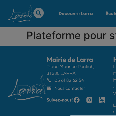
contenu
principal
Découvrir Larra
Écol
Plateforme pour s
Mairie de Larra
Place Maurice Pontich,
L
31330 LARRA
M
05 61 82 62 54
M
J
Nous contacter
V
Suivez-nous !
L
: