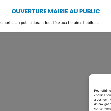
OUVERTURE MAIRIE AU PUBLIC
an du site
Accessibilité
Marchés publics
2025 © Pr
s portes au public durant tout l'été aux horaires habituels
Pour offrir 
cookies pour
à ces techn
de navigatio
consentement